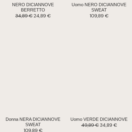
NERO DICIANNOVE
Uomo NERO DICIANNOVE
L
L
BERRETTO
SWEAT
e
e
34,89
€
24,89
€
109,89
€
p
p
r
r
i
i
x
x
i
a
n
c
i
t
t
u
i
e
a
l
l
e
é
s
Donna NERA DICIANNOVE
Uomo VERDE DICIANNOVE
L
L
t
t
SWEAT
49,89
€
34,89
€
e
e
a
109,89
€