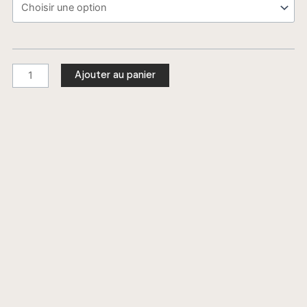
Donna
NERA
DICIANNOVE
Ajouter au panier